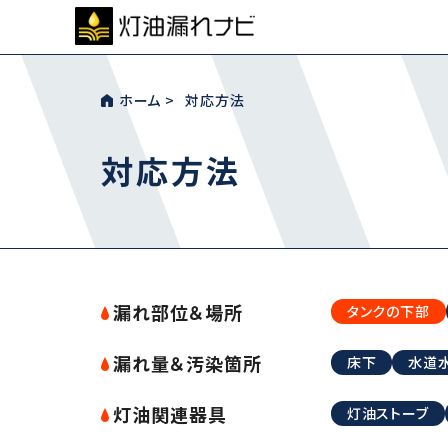
ホーム
対応方法
対応方法
漏れ部位＆場所
タンクの下部
漏れ量＆汚染箇所
床下
水道
灯油関連器具
灯油ストーブ