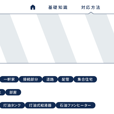
基礎知識
対応方法
一軒家
接続部分
道路
配管
集合住宅
水
部屋
灯油タンク
灯油式給湯器
石油ファンヒーター