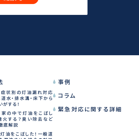
法
事例
】症状別の灯油漏れ対応
コラム
水道水・排水溝・床下から
い
がする！
緊急対応に関する詳細
】家の中で灯油をこぼし
発火する？
臭い除去など
徹底解説
】灯油をこぼした！
一般道