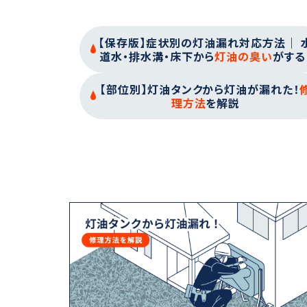
【保存版】症状別の灯油漏れ対応方法｜ 
道水・排水溝・床下から
灯油の臭い
がする
【部位別】灯油タンクから灯油が漏れた！
理方法
を解説