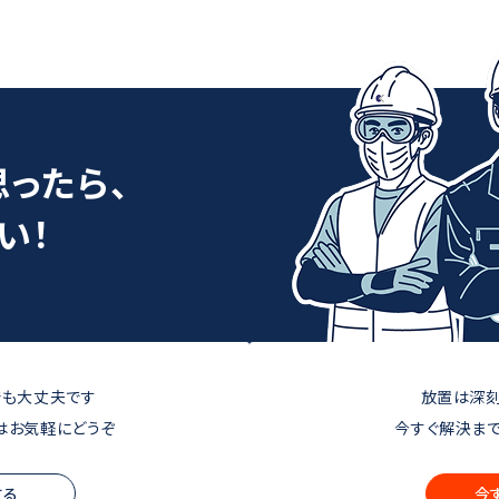
思ったら、
い！
でも大丈夫です
放置は深
はお気軽にどうぞ
今すぐ解決ま
する
今