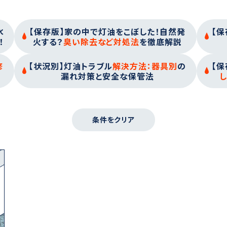
水
【保存版】家の中で灯油をこぼした！自然発
【保
！
火する？
臭い除去など対処法
を徹底解説
修
【状況別】灯油トラブル
解決方法：器具別
の
【保
漏れ対策と安全な保管法
し
条件をクリア